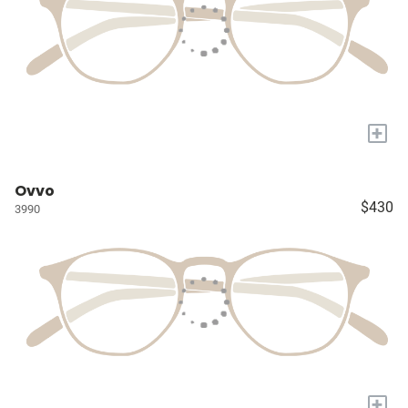
+
Ovvo
$430
3990
+