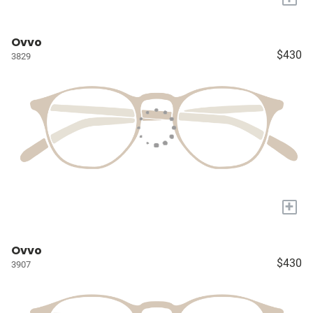
Ovvo
$430
3829
+
Ovvo
$430
3907