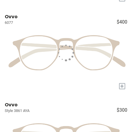
Ovvo
$400
6077
+
Ovvo
$300
Style 3861 AYA