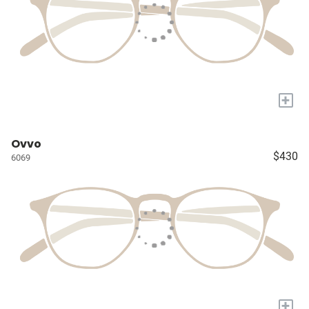
+
Ovvo
$430
6069
+