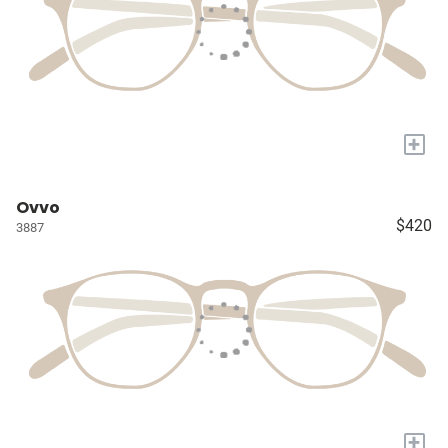
+
Ovvo
$420
3887
+