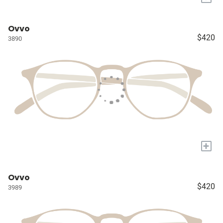
Ovvo
$420
3890
+
Ovvo
$420
3989