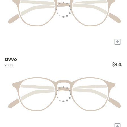
+
Ovvo
$430
2880
+