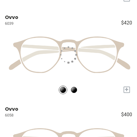
Ovvo
$420
6039
+
Ovvo
$400
6058