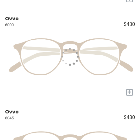
Ovvo
$430
6000
+
Ovvo
$430
6045