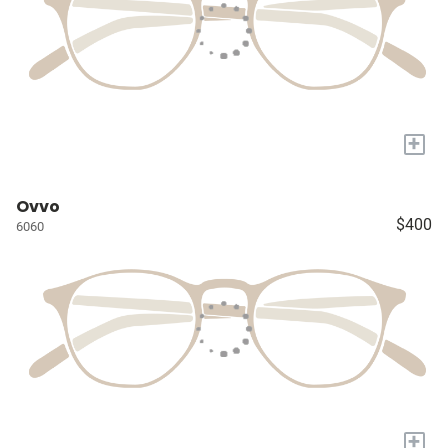
+
Ovvo
$400
6060
+