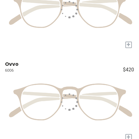
+
Ovvo
$420
6006
+